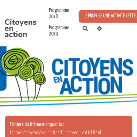
Aller au contenu principal
Programme
JE PROPOSE UNE ACTIVITE CETTE
2018
Citoyens
en
Programme
Rechercher
action
2019
Fichiers du thème manquants :
×
themes/citoyens/squelettes/fullscreen-1col.tpl.html