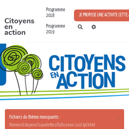
Aller au contenu principal
Programme
JE PROPOSE UNE ACTIVITE CETTE
2018
Citoyens
en
Programme
Rechercher
action
2019
Fichiers du thème manquants :
×
themes/citoyens/squelettes/fullscreen-1col.tpl.html