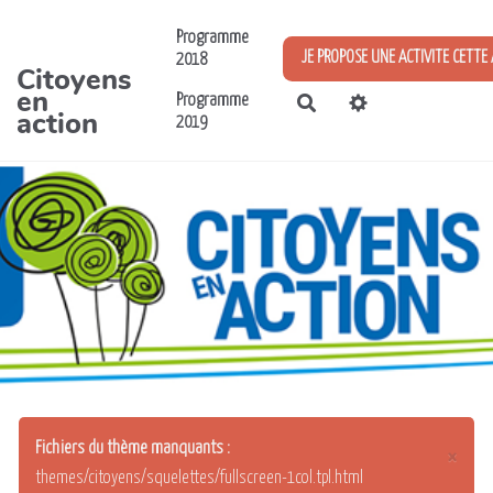
Aller au contenu principal
Programme
JE PROPOSE UNE ACTIVITE CETTE
2018
Citoyens
en
Programme
Rechercher
action
2019
Fichiers du thème manquants :
×
themes/citoyens/squelettes/fullscreen-1col.tpl.html