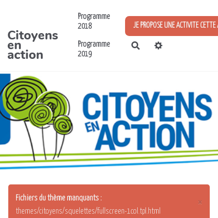
Aller au contenu principal
Programme
JE PROPOSE UNE ACTIVITE CETTE
2018
Citoyens
en
Programme
Rechercher
action
2019
Fichiers du thème manquants :
×
themes/citoyens/squelettes/fullscreen-1col.tpl.html