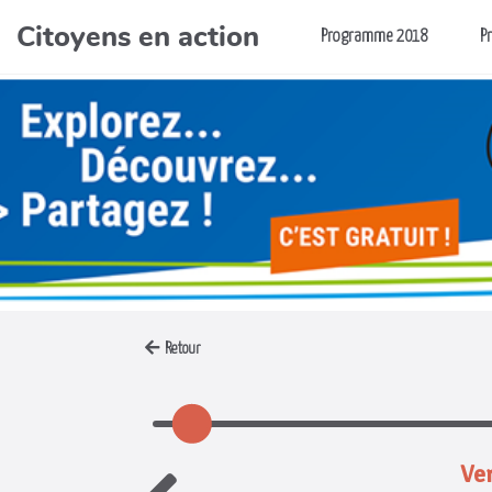
Citoyens en action
Aller au contenu principal
Programme 2018
P
Retour
Ver