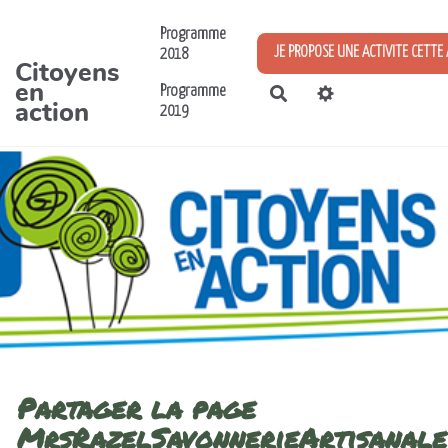
Aller au contenu principal
Programme
JE PROPOSE UNE ACTIVITE CETTE
2018
Citoyens
en
Programme
Rechercher
action
2019
Partager la page
MrsRazelSavonnerieArtisanale