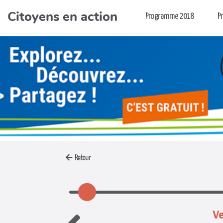
Citoyens en action
Aller au contenu principal
Programme 2018
P
Retour
Ve