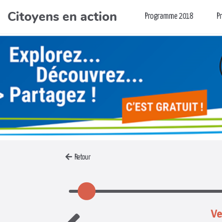
Citoyens en action
Aller au contenu principal
Programme 2018
P
Retour
Ve