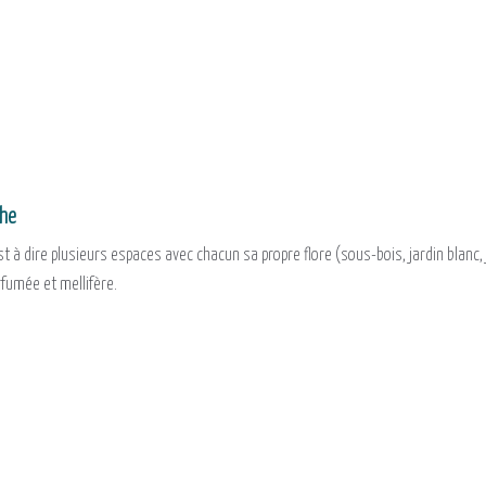
che
t à dire plusieurs espaces avec chacun sa propre flore (sous-bois, jardin blanc, jar
fumée et mellifère.