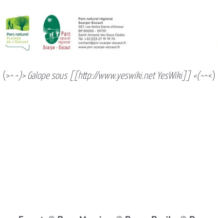
(>^
^)> Galope sous [[http://www.yeswiki.net YesWiki]] <(^
^<)