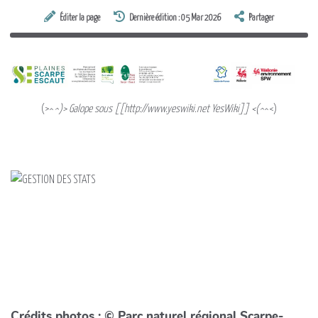
Éditer la page
Dernière édition : 05 Mar 2026
Partager
(>^
^)> Galope sous [[http://www.yeswiki.net YesWiki]] <(^
^<)
Crédits photos : © Parc naturel régional Scarpe-