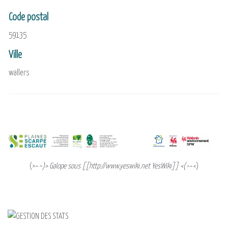
Code postal
59135
Ville
wallers
(>^
^)> Galope sous [[http://www.yeswiki.net YesWiki]] <(^
^<)