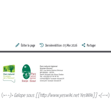
Éditer la page
Dernière édition : 05 Mar 2026
Partager
(>^
^)> Galope sous [[http://www.yeswiki.net YesWiki]] <(^
^<)