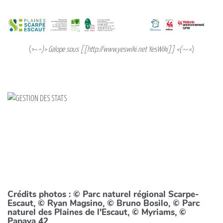
(>^
^)> Galope sous [[http://www.yeswiki.net YesWiki]] <(^
^<)
Crédits photos : © Parc naturel régional Scarpe-
Escaut, © Ryan Magsino, © Bruno Bosilo, © Parc
naturel des Plaines de l'Escaut, © Myriams, ©
Papaya 42