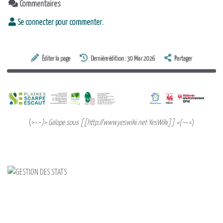
Commentaires
Se connecter pour commenter.
Éditer la page
Dernière édition : 30 Mar 2026
Partager
(>^
^)> Galope sous [[http://www.yeswiki.net YesWiki]] <(^
^<)