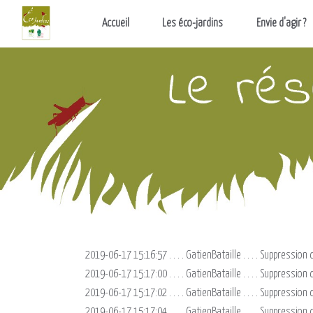
Aller au contenu principal
Accueil
Les éco-jardins
Envie d'agir ?
2019-06-17 15:16:57 . . . . GatienBataille . . . . Suppress
2019-06-17 15:17:00 . . . . GatienBataille . . . . Suppressi
2019-06-17 15:17:02 . . . . GatienBataille . . . . Suppressi
2019-06-17 15:17:04 . . . . GatienBataille . . . . Suppression