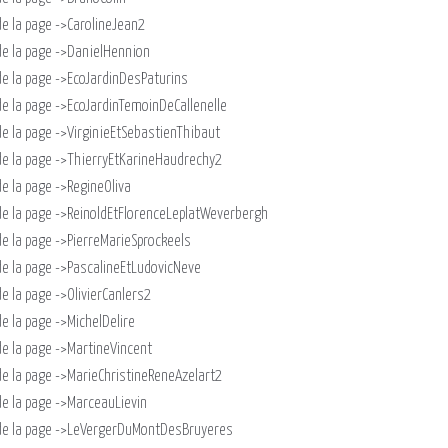
n de la page ->CarolineJean2
on de la page ->DanielHennion
on de la page ->EcoJardinDesPaturins
on de la page ->EcoJardinTemoinDeCallenelle
on de la page ->VirginieEtSebastienThibaut
on de la page ->ThierryEtKarineHaudrechy2
 de la page ->RegineOliva
ion de la page ->ReinoldEtFlorenceLeplatWeverbergh
n de la page ->PierreMarieSprockeels
on de la page ->PascalineEtLudovicNeve
 de la page ->OlivierCanlers2
 de la page ->MichelDelire
n de la page ->MartineVincent
on de la page ->MarieChristineReneAzelart2
n de la page ->MarceauLievin
sion de la page ->LeVergerDuMontDesBruyeres