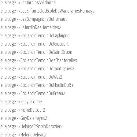
n de la page ->LesJardinsSolidaires
ssion de la page ->LesEnfantsDeLEcoleDeWandigniesHamage
sion de la page ->LesCompagnonsDuHainaut
ion de la page ->LeJardinDesHamaides2
on de la page ->EcoJardinTemoinDeLaplaigne
ion de la page ->EcoJardinTemoinDeRoucourt
ion de la page ->EcoJardinTemoinDeSaintDruon
ion de la page ->EcoJardinTemoinDesChanterelles
on de la page ->EcoJardinTemoinDetaintignies2
ion de la page ->EcoJardinTemoinDeWez2
ion de la page ->EcoJardinTemoinDuMoulinDuRie
ion de la page ->EcoJardinTemoinDuPreau2
n de la page ->EddyCalonne
n de la page ->FlorieDelcour2
on de la page ->GuyDelehayes2
on de la page ->HeloiseEtRobinDerozier2
on de la page ->HeleneDeleau2