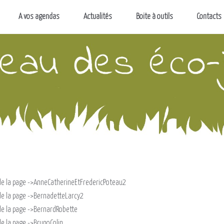
A vos agendas
Actualités
Boite à outils
Contacts
ion de la page ->AnneCatherineEtFredericPoteau2
on de la page ->BernadetteLarcy2
on de la page ->BernardRobette
 de la page ->BrunoColin