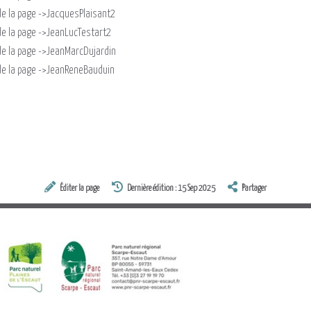
on de la page ->JacquesPlaisant2
n de la page ->JeanLucTestart2
on de la page ->JeanMarcDujardin
on de la page ->JeanReneBauduin
Éditer la page
Dernière édition : 15 Sep 2025
Partager