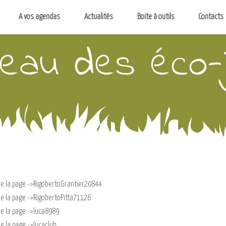
A vos agendas
Actualités
Boite à outils
Contacts
n de la page ->RigobertoGrantier20844
n de la page ->RigobertoPitta71126
 de la page ->luca8989
 de la page ->lucaclub