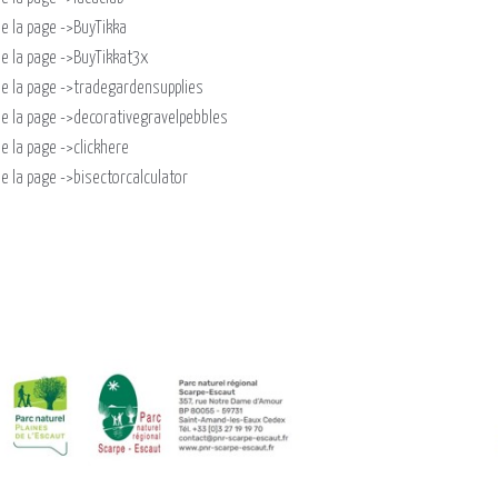
 de la page ->BuyTikka
 de la page ->BuyTikkat3x
n de la page ->tradegardensupplies
n de la page ->decorativegravelpebbles
 de la page ->clickhere
 de la page ->bisectorcalculator