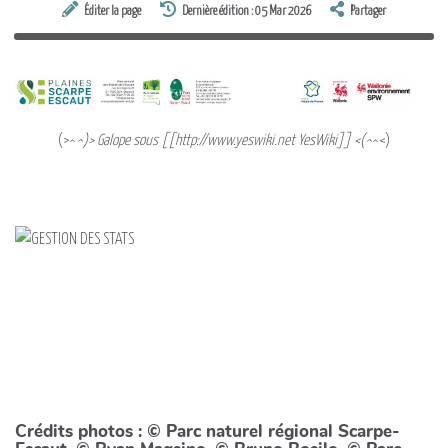
Éditer la page
Dernière édition : 05 Mar 2026
Partager
(>^
^)> Galope sous [[http://www.yeswiki.net YesWiki]] <(^
^<)
Crédits photos : © Parc naturel régional Scarpe-