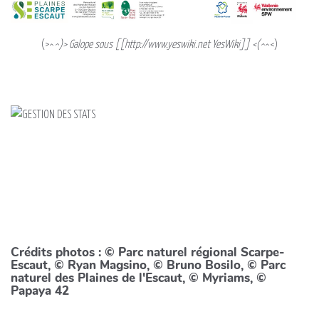
(>^
^)> Galope sous [[http://www.yeswiki.net YesWiki]] <(^
^<)
Crédits photos : © Parc naturel régional Scarpe-
Escaut, © Ryan Magsino, © Bruno Bosilo, © Parc
naturel des Plaines de l'Escaut, © Myriams, ©
Papaya 42