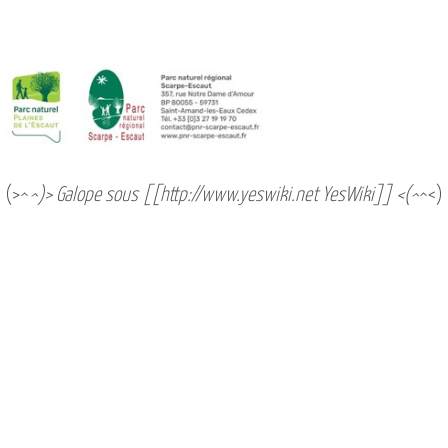
(>^
^)> Galope sous [[http://www.yeswiki.net YesWiki]] <(^
^<)