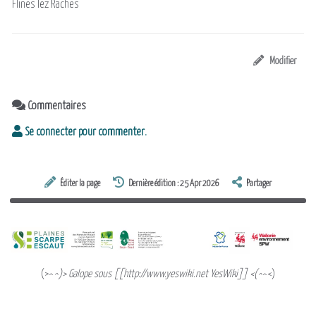
Flines lez Raches
Modifier
Commentaires
Se connecter pour commenter.
Éditer la page
Dernière édition : 25 Apr 2026
Partager
(>^
^)> Galope sous [[http://www.yeswiki.net YesWiki]] <(^
^<)