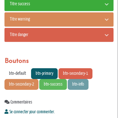
Titre success
Titre warning
Titre danger
Boutons
btn-default
btn-primary
btn-secondary-1
btn-secondary-2
btn-success
btn-info
Commentaires
Se connecter pour commenter.