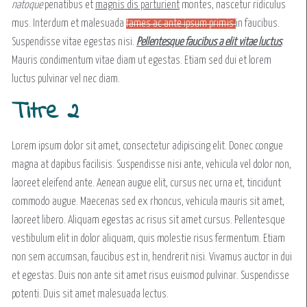
natoque
penatibus et
magnis dis parturient
montes, nascetur ridiculus
mus. Interdum et malesuada
fames ac ante ipsum primis
in faucibus.
Suspendisse vitae egestas nisi.
Pellentesque faucibus a elit vitae luctus
.
Mauris condimentum vitae diam ut egestas. Etiam sed dui et lorem
luctus pulvinar vel nec diam.
Titre 2
Lorem ipsum dolor sit amet, consectetur adipiscing elit. Donec congue
magna at dapibus facilisis. Suspendisse nisi ante, vehicula vel dolor non,
laoreet eleifend ante. Aenean augue elit, cursus nec urna et, tincidunt
commodo augue. Maecenas sed ex rhoncus, vehicula mauris sit amet,
laoreet libero. Aliquam egestas ac risus sit amet cursus. Pellentesque
vestibulum elit in dolor aliquam, quis molestie risus fermentum. Etiam
non sem accumsan, faucibus est in, hendrerit nisi. Vivamus auctor in dui
et egestas. Duis non ante sit amet risus euismod pulvinar. Suspendisse
potenti. Duis sit amet malesuada lectus.