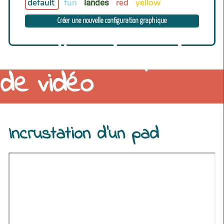
default
fun
red
yellow
landes
Créer une nouvelle configuration graphique
Insertion de pad ou
de vidéo
Il est possible d'incruster dans son wiki des pads, des vidéos, des lignes du
Incrustation d'un pad
temps...