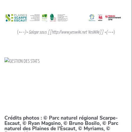
(>^
^)> Galope sous [[http://www.yeswiki.net YesWiki]] <(^
^<)
Crédits photos : © Parc naturel régional Scarpe-
Escaut, © Ryan Magsino, © Bruno Bosilo, © Parc
naturel des Plaines de l'Escaut, © Myriams, ©