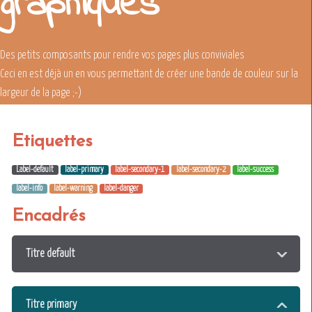
graphiques
Des petits composants pour rendre vos pages plus conviviales
Ceci en est déjà un en vous permettant de créer une bande de couleur sur la
largeur de la page ;-)
Etiquettes
Label-default
label-primary
label-secondary-1
label-secondary-2
label-success
label-info
label-warning
label-danger
Encadrés
Titre default
Titre primary