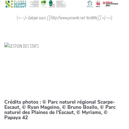
(>^
^)> Galope sous [[http://www.yeswiki.net YesWiki]] <(^
^<)
Crédits photos : © Parc naturel régional Scarpe-
Escaut, © Ryan Magsino, © Bruno Bosilo, © Parc
naturel des Plaines de l'Escaut, © Myriams, ©
Papaya 42