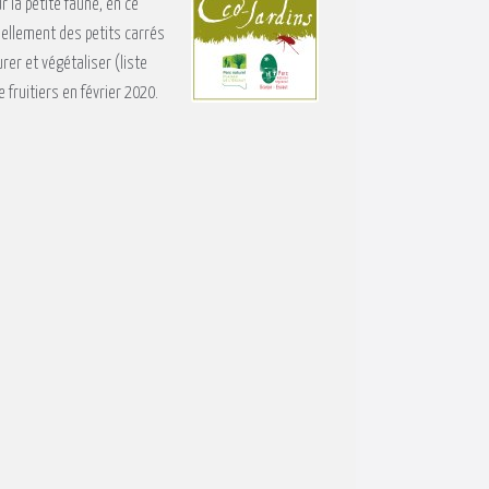
 la petite faune, en ce
iellement des petits carrés
urer et végétaliser (liste
 fruitiers en février 2020.