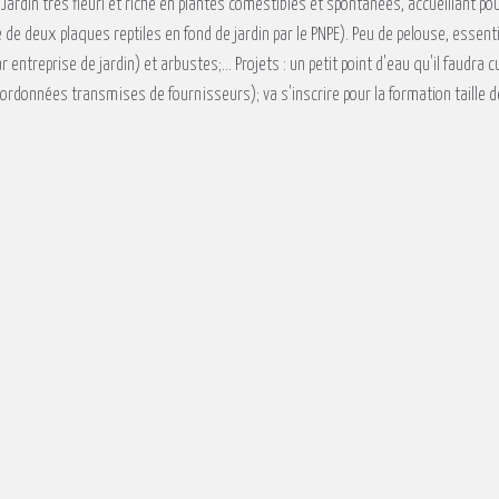
Jardin très fleuri et riche en plantes comestibles et spontanées, accueillant pour
 de deux plaques reptiles en fond de jardin par le PNPE). Peu de pelouse, essent
 entreprise de jardin) et arbustes;... Projets : un petit point d'eau qu'il faudra c
oordonnées transmises de fournisseurs); va s'inscrire pour la formation taille de