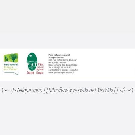
(>^
^)> Galope sous [[http://www.yeswiki.net YesWiki]] <(^
^<)