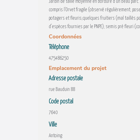
Jardin de taille moyenne en bordure d'un beau parc. 
compris l'Orvet fragile (observé régulièrement; pose
potagers et fleuris;quelques fruitiers (mal taillés par
d'espèces fournies par le PNPE); semis pré fleuri (c
Coordonnées
Téléphone
475486250
Emplacement du projet
Adresse postale
rue Bauduin 88
Code postal
7640
Ville
Antoing