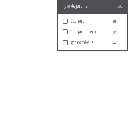
Type de jardins
éco-jardin
84
éco-jardin témoin
38
grainothèque
10
Leaflet
|
©