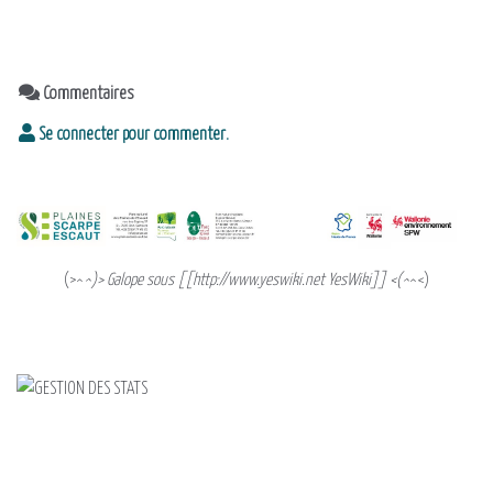
OpenStreetMap
contributors
Commentaires
Se connecter pour commenter.
(>^
^)> Galope sous [[http://www.yeswiki.net YesWiki]] <(^
^<)