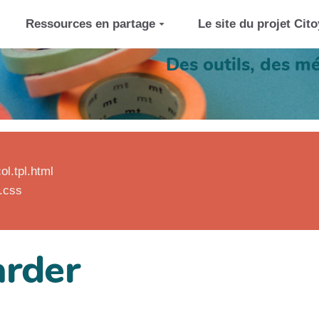
Ressources en partage
Le site du projet Cit
Des outils, des m
l.tpl.html
.css
arder