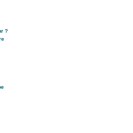
ar ?
re
pe