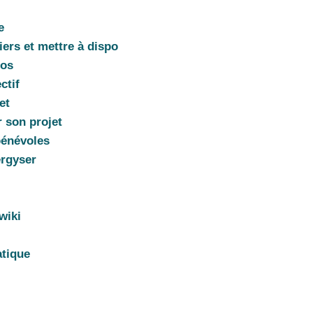
e
iers et mettre à dispo
tos
ctif
et
 son projet
bénévoles
ergyser
wiki
atique