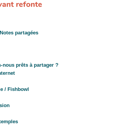
ant refonte
Notes partagées
nous prêts à partager ?
nternet
le / Fishbowl
ssion
xemples